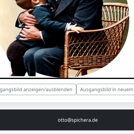
gangsbild anzeigen/ausblenden
Ausgangsbild in neuem
otto@spichera.de