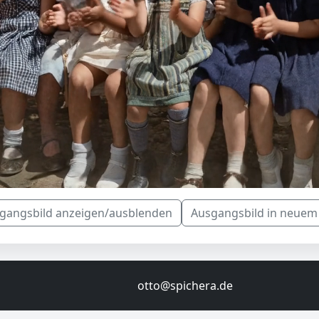
gangsbild anzeigen/ausblenden
Ausgangsbild in neuem
otto@spichera.de